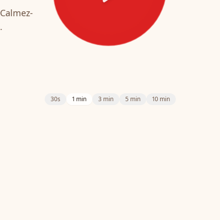
 Calmez-
.
30s
1 min
3 min
5 min
10 min