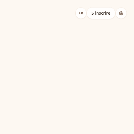
S inscrire
FR