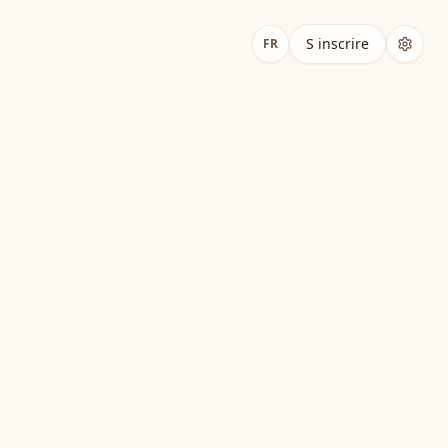
S inscrire
FR