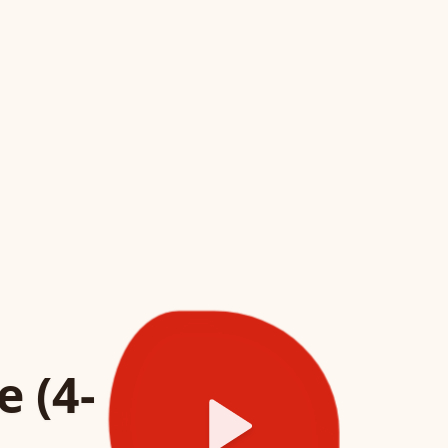
e (4-