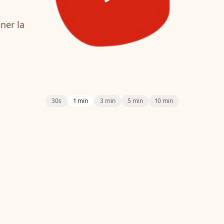
iner la
30s
1 min
3 min
5 min
10 min