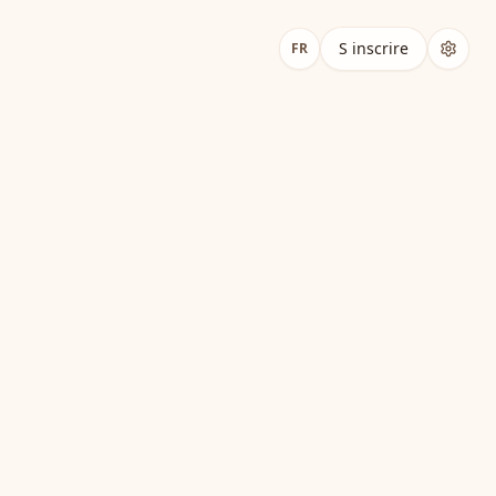
S inscrire
FR