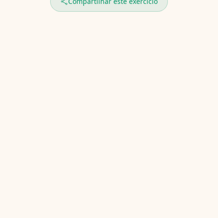
Compartilhar este exercício
Última atualização
:
5 de maio de 2026
Respire ~5–6 vezes por minuto com
inalações e exalações iguais (ex: 5–6
segundos cada). Este ritmo frequentemente
maximiza o acoplamento respiratório-
cardiovascular e o engajamento
barorreflexo, aumentando agudamente a
VFC. Mantenha a respiração pequena e
silenciosa; o conforto supera a
profundidade. Se sentir tontura ou falta de