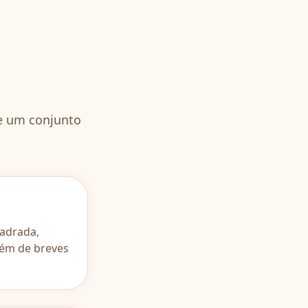
 e um conjunto
uadrada,
além de breves