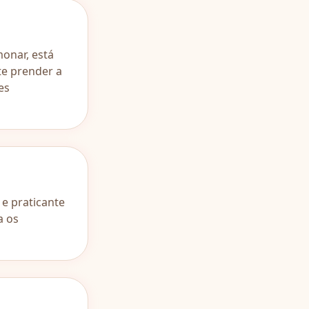
onar, está
te prender a
es
 e praticante
a os