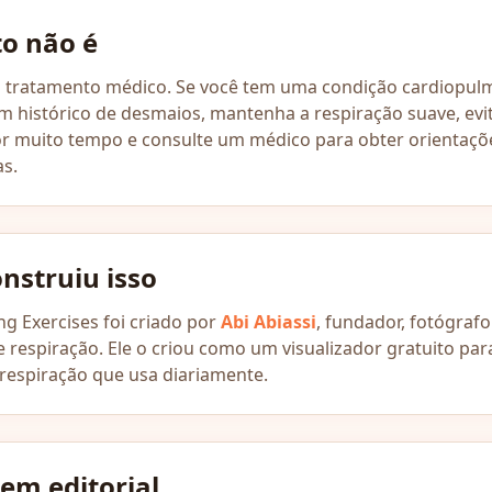
to não é
m tratamento médico. Se você tem uma condição cardiopulm
m histórico de desmaios, mantenha a respiração suave, evi
or muito tempo e consulte um médico para obter orientaçõ
as.
nstruiu isso
g Exercises foi criado por
Abi Abiassi
, fundador, fotógrafo
e respiração. Ele o criou como um visualizador gratuito par
 respiração que usa diariamente.
em editorial