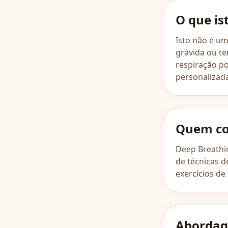
O que is
Isto não é u
grávida ou te
respiração p
personalizad
Quem co
Deep Breathin
de técnicas d
exercícios de
Abordag