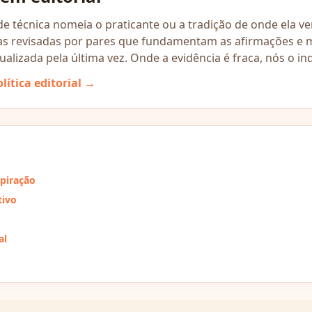
e técnica nomeia o praticante ou a tradição de onde ela vem
as revisadas por pares que fundamentam as afirmações e 
ualizada pela última vez. Onde a evidência é fraca, nós o i
lítica editorial →
spiração
tivo
al