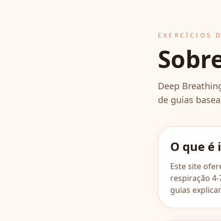
EXERCÍCIOS 
Sobr
Deep Breathing
de guias basea
O que é 
Este site ofe
respiração 4-
guias explic