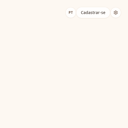
Respiração 9D Explicada
Cadastrar-se
PT