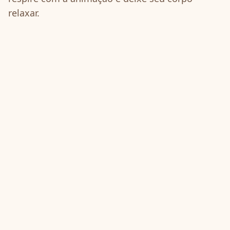
relaxar.
Última atualização: 27 de janeiro de 2026
Iniciar o timer de insônia
Faça 4-8 ciclos na cama com as luzes apagadas. A
maioria das pessoas começa a sentir sono no 3º-4º
ciclo.
Abrir cronômetro 4-7-8
Guia completo 4-7-8